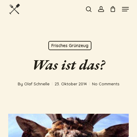
Skip
Menu
to
search
account
Close
main
Menu
content
Frisches Grünzeug
Was ist das?
By
Olaf Schnelle
23. Oktober 2014
No Comments