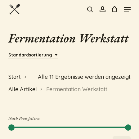
Skip
Menu
to
search
account
Close
main
Menu
content
Fermentation Werkstatt
Standardsortierung
Start
Alle 11 Ergebnisse werden angezeigt
Alle Artikel
Fermentation Werkstatt
Nach Preis filtern
Min
Max