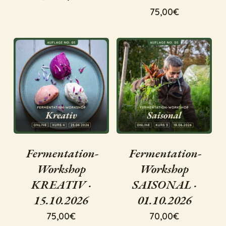
Preis
Preis
75,00
€
war:
ist:
78,47€
65,00€.
Fermentation-
Fermentation-
Workshop
Workshop
KREATIV ·
SAISONAL ·
15.10.2026
01.10.2026
75,00
€
70,00
€