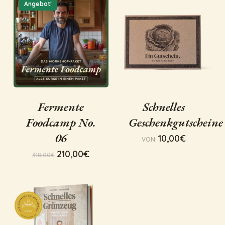
Angebot!
Fermente
Schnelles
Foodcamp No.
Geschenkgutscheine
06
10,00
€
VON:
Ursprünglicher
Aktueller
210,00
€
318,00
€
Preis
Preis
war:
ist:
318,00€
210,00€.