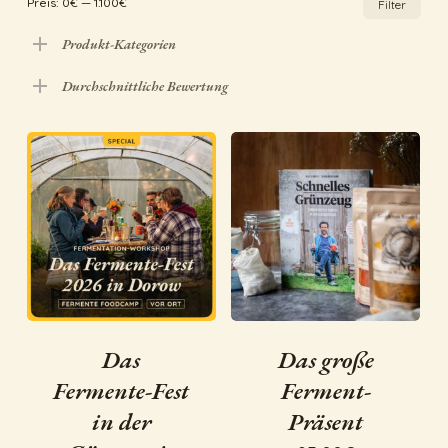
Preis:
0€
—
1.100€
Filter
Pre
Pre
Produkt-Kategorien
Durchschnittliche Bewertung
Das
Das große
Fermente-Fest
Ferment-
in der
Präsent