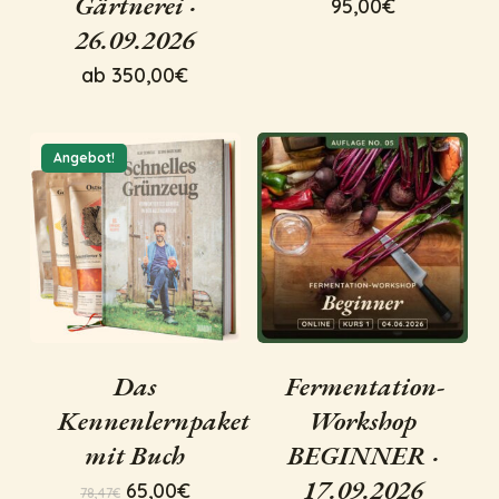
Gärtnerei ·
95,00
€
26.09.2026
ab
350,00
€
Angebot!
Das
Fermentation-
Kennenlernpaket
Workshop
mit Buch
BEGINNER ·
17.09.2026
Ursprünglicher
Aktueller
65,00
€
78,47
€