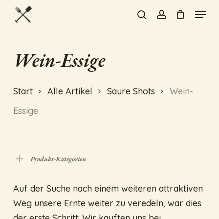
Skip
Menu
to
search
account
Close
main
Menu
content
Wein-Essige
Start
Alle Artikel
Saure Shots
Wein-
Essige
Produkt-Kategorien
Auf der Suche nach einem weiteren attraktiven
Weg unsere Ernte weiter zu veredeln, war dies
der erste Schritt: Wir kauften uns bei