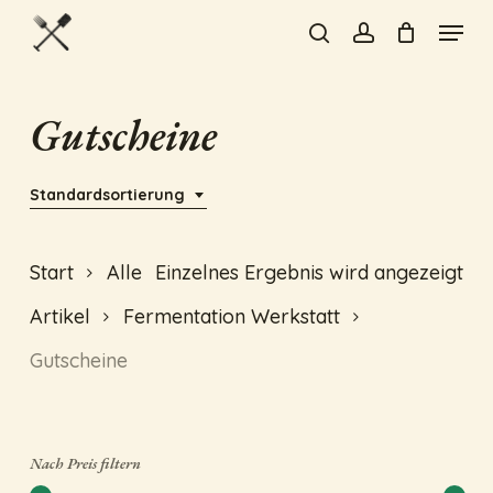
Skip
Menu
to
search
account
Close
main
Menu
content
Gutscheine
Standardsortierung
Start
Alle
Einzelnes Ergebnis wird angezeigt
Artikel
Fermentation Werkstatt
Gutscheine
Nach Preis filtern