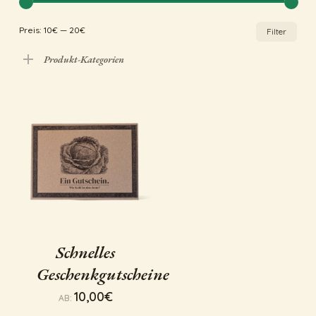
Min
Max
Preis:
10€
—
20€
Filter
Pre
Pre
Produkt-Kategorien
Schnelles
Geschenkgutscheine
10,00
€
AB: