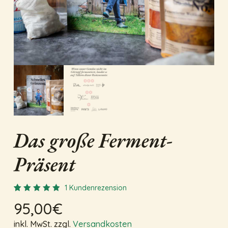
Name
*
E-Mail
*
Das große Ferment-
Präsent
1
Kundenrezension
Bewertet
1
95,00
€
5.00
mit
von 5,
basierend
inkl. MwSt.
zzgl.
Versandkosten
auf