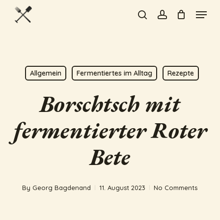
Skip
Menu
to
search
account
Close
main
Menu
content
Allgemein
Fermentiertes im Alltag
Rezepte
Borschtsch mit
fermentierter Roter
Bete
By
Georg Bagdenand
11. August 2023
No Comments