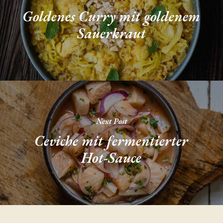
Goldenes Curry mit goldenem
Sauerkraut
Next Post
Ceviche mit fermentierter
Hot-Sauce