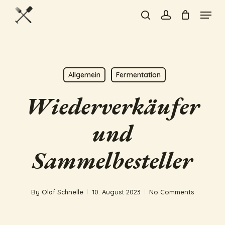
Skip
Menu
to
search
account
Close
main
Menu
content
Allgemein
Fermentation
Wiederverkäufer
und
Sammelbesteller
By
Olaf Schnelle
10. August 2023
No Comments