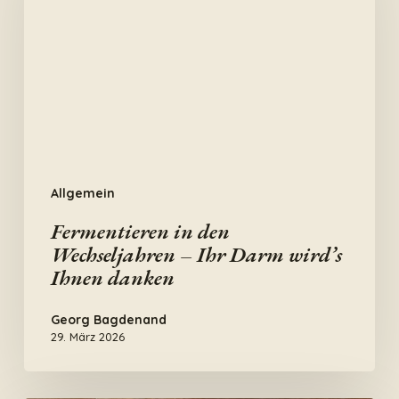
Wechseljahren
–
Ihr
Darm
wird’s
Ihnen
danken
Allgemein
Fermentieren in den
Wechseljahren – Ihr Darm wird’s
Ihnen danken
Georg Bagdenand
29. März 2026