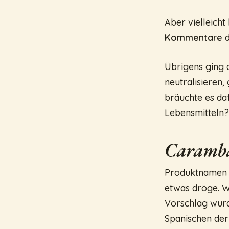
Aber vielleicht
Kommentare
d
Übrigens ging 
neutralisieren,
bräuchte es daf
Lebensmitteln
Caramba
Produktnamen si
etwas dröge. W
Vorschlag wurd
Spanischen der