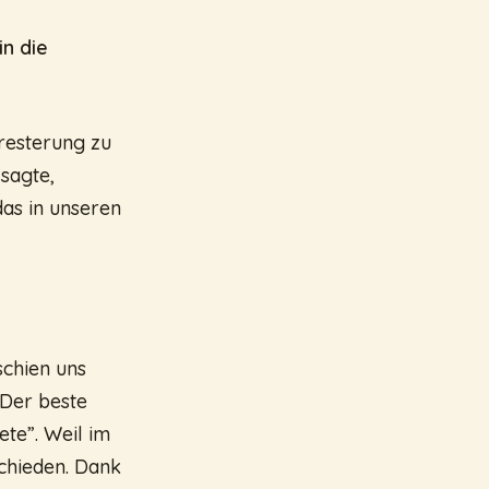
in die
resterung zu
 sagte,
das in unseren
schien uns
Der beste
te”. Weil im
chieden. Dank