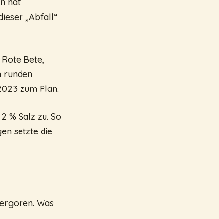
n hat
dieser „Abfall“
 Rote Bete,
m runden
2023 zum Plan.
2 % Salz zu. So
en setzte die
 vergoren. Was