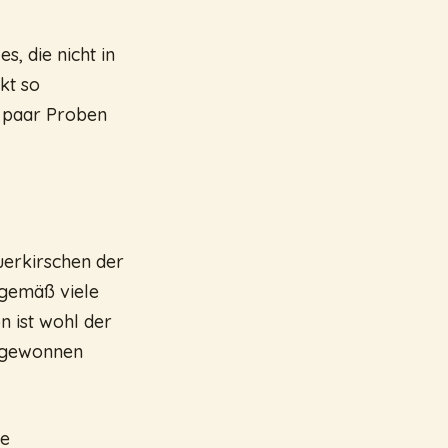
s, die nicht in
kt so
n paar Proben
uerkirschen der
rgemäß viele
n ist wohl der
d gewonnen
ie