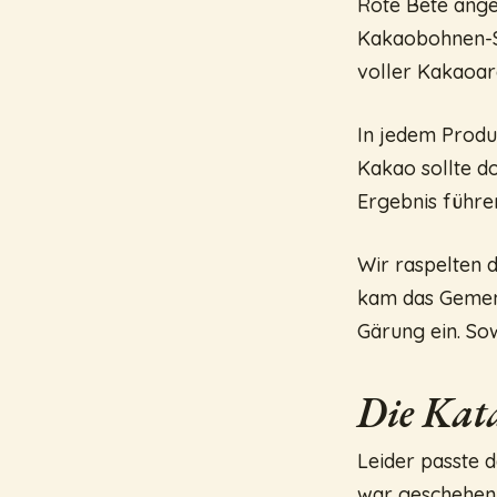
Rote Bete ang
Kakaobohnen-Sch
voller Kakaoa
In jedem Produ
Kakao sollte d
Ergebnis führe
Wir raspelten 
kam das Gemeng
Gärung ein. So
Die Kata
Leider passte 
war geschehen