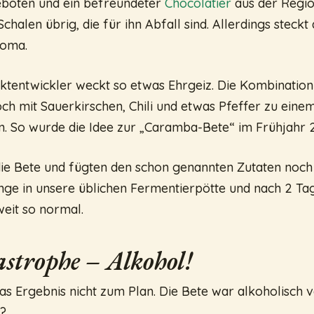
eboten und ein befreundeter
Chocolatier
aus der Regio
alen übrig, die für ihn Abfall sind. Allerdings steckt 
roma.
ktentwickler weckt so etwas Ehrgeiz. Die Kombination
och mit Sauerkirschen, Chili und etwas Pfeffer zu eine
n. So wurde die Idee zur „Caramba-Bete“ im Frühjahr 
die Bete und fügten den schon genannten Zutaten noch 
e in unsere üblichen Fermentierpötte und nach 2 Tag
weit so normal.
strophe – Alkohol!
das Ergebnis nicht zum Plan. Die Bete war alkoholisch
?