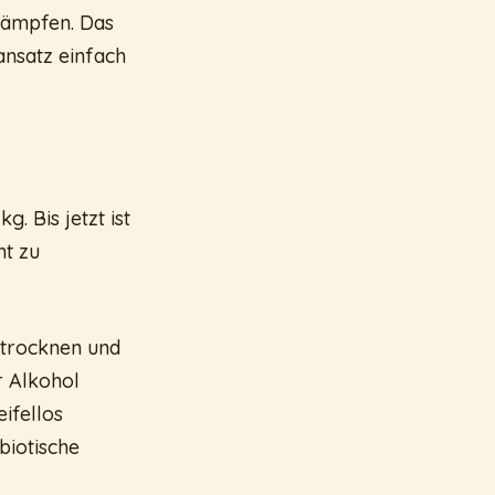
dämpfen. Das
ansatz einfach
. Bis jetzt ist
ht zu
 trocknen und
r Alkohol
ifellos
biotische