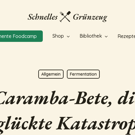
Shop
Bibliothek
mente Foodcamp
Rezept
Allgemein
Fermentation
Caramba-Bete, di
glückte Katastro