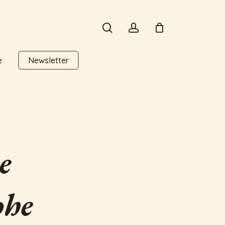
search
account
e
Newsletter
e
phe