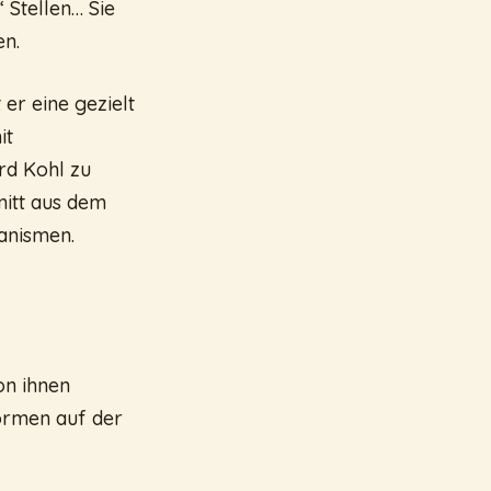
 Stellen… Sie
en.
er eine gezielt
it
rd Kohl zu
nitt aus dem
anismen.
on ihnen
ormen auf der