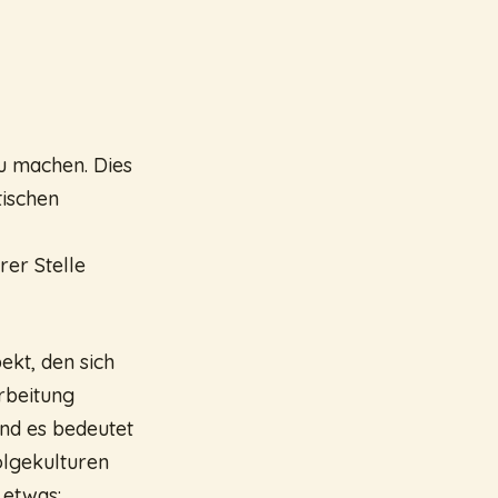
u machen. Dies
tischen
rer Stelle
ekt, den sich
rbeitung
nd es bedeutet
olgekulturen
 etwas: