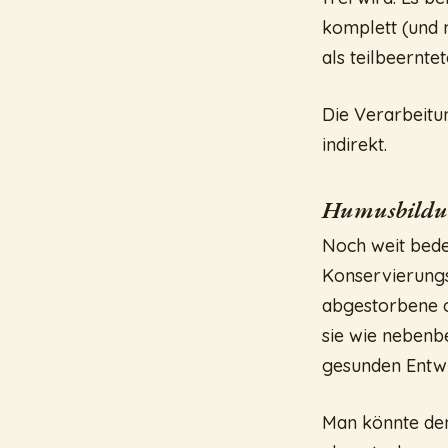
komplett (und n
als teilbeerntet
Die Verarbeitun
indirekt.
Humusbildu
Noch weit bede
Konservierungs
abgestorbene o
sie wie nebenbe
gesunden Entwic
Man könnte den