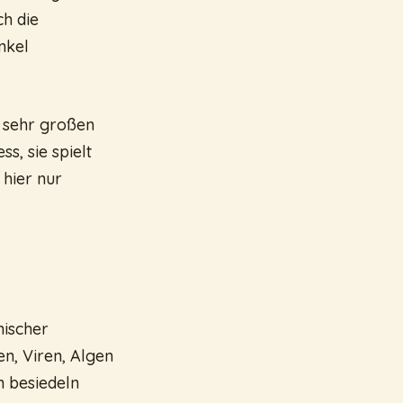
ch die
nkel
 sehr großen
s, sie spielt
 hier nur
nischer
en, Viren, Algen
n besiedeln