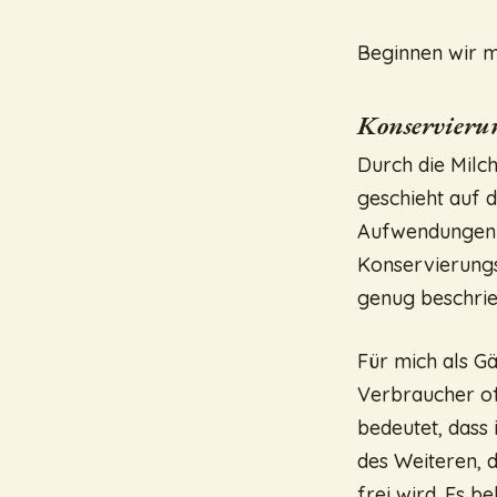
Beginnen wir m
Konservieru
Durch die Milc
geschieht auf d
Aufwendungen s
Konservierungs
genug beschri
Für mich als Gä
Verbraucher of
bedeutet, dass
des Weiteren, d
frei wird. Es b