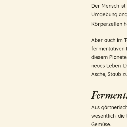
Der Mensch ist
Umgebung angep
Körperzellen h
Aber auch im T
fermentativen P
diesem Planete
neues Leben. D
Asche, Staub z
Ferment
Aus gärtnerisc
wesentlich: di
Gemüse.