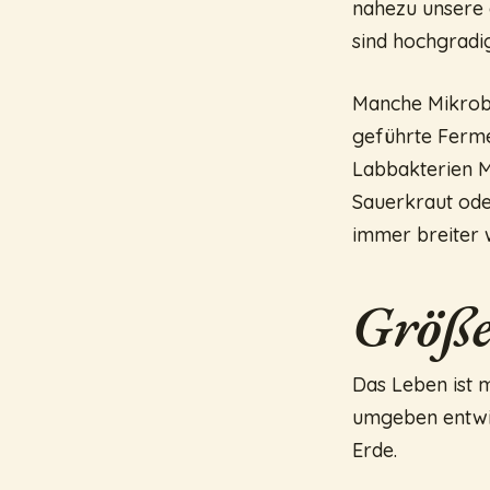
nahezu unsere 
sind hochgradi
Manche Mikrobe
geführte Fermen
Labbakterien M
Sauerkraut oder
immer breiter
Größ
Das Leben ist 
umgeben entwic
Erde.