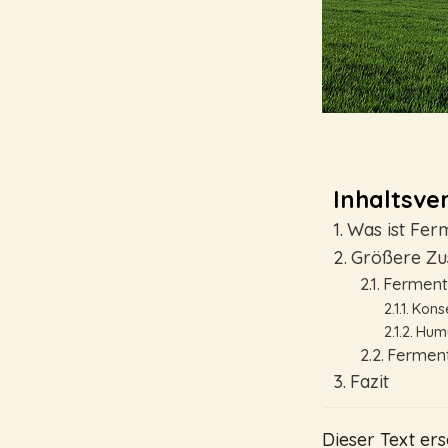
Inhaltsver
Was ist Fer
Größere Z
Fermenta
Kons
Humu
Ferment
Fazit
Dieser Text er