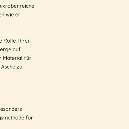
mikrobenreiche
en wie er
 Rolle. Ihren
berge auf
 Material für
 Asche zu
besonders
ngsmethode für