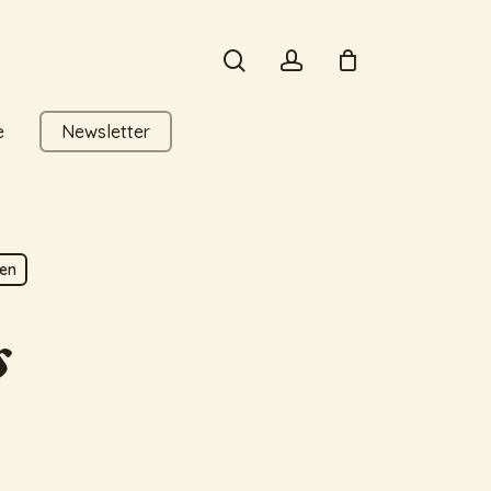
search
account
e
Newsletter
ken
s