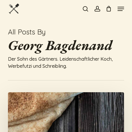
Skip
Menu
to
search
account
Close
main
Menu
content
All Posts By
Georg Bagdenand
Der Sohn des Gärtners. Leidenschaftlicher Koch,
Werbefutzi und Schreibling.
Safran-
Orangen-
Hähnchen
mit
goldenem