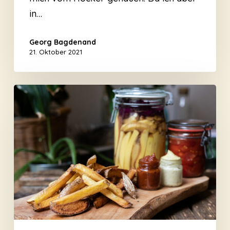
in…
Georg Bagdenand
21. Oktober 2021
Fermentierte
Pommes
–
Das
Rezept
aus
der
Heimatküche