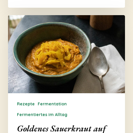
Goldenes
Sauerkraut
auf
gerösteter
Kürbissuppe
Rezepte
Fermentation
Fermentiertes im Alltag
Goldenes Sauerkraut auf