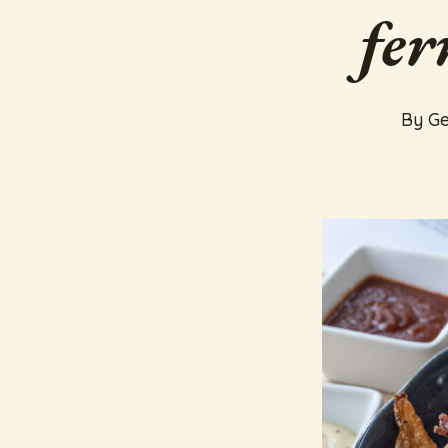
fer
By
Ge