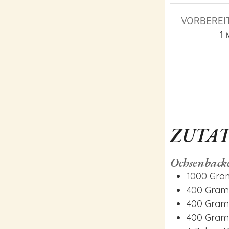
VORBEREI
m
1
ZUTA
Ochsenback
1000
Gr
400
Gra
400
Gra
400
Gra