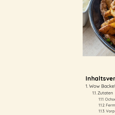
Inhaltsver
Wow Backe! 
Zutate
Ochs
Ferm
Vor