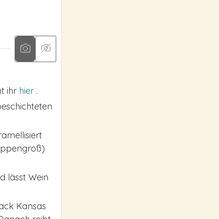
t ihr
hier
.
beschichteten
amellisiert
happengroß)
d lässt Wein
lack Kansas