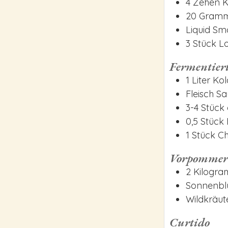
4
Zehen
K
20
Gram
Liquid S
3
Stück
Lo
Fermentier
1
Liter
Kol
Fleisch S
3-4
Stück
0,5
Stück
1
Stück
Chi
Vorpommer
2
Kilogr
Sonnenbl
Wildkräut
Curtido