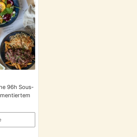
ine 96h Sous-
rmentiertem
e