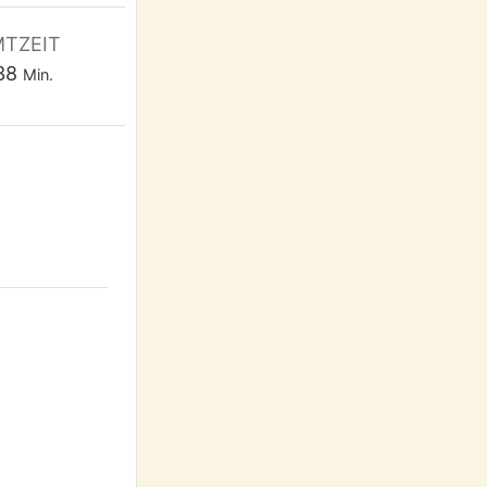
TZEIT
de
Minuten
38
Min.