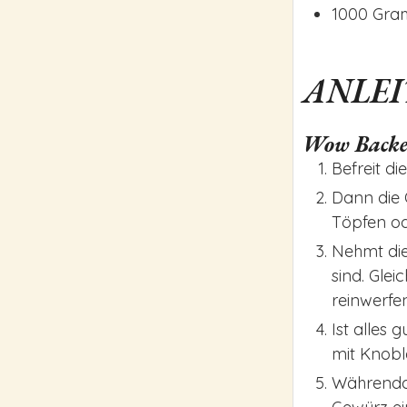
1000
Gr
ANLE
Wow Back
Befreit d
Dann die 
Töpfen od
Nehmt die
sind. Gle
reinwerfe
Ist alles
mit Knobl
Währendde