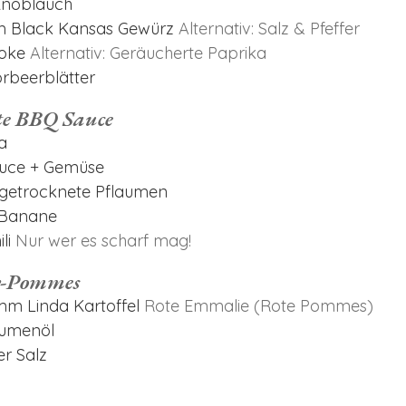
noblauch
m
Black Kansas Gewürz
Alternativ: Salz & Pfeffer
moke
Alternativ: Geräucherte Paprika
rbeerblätter
te BBQ Sauce
a
auce + Gemüse
getrocknete Pflaumen
Banane
li
Nur wer es scharf mag!
-Pommes
amm
Linda Kartoffel
Rote Emmalie (Rote Pommes)
umenöl
er Salz