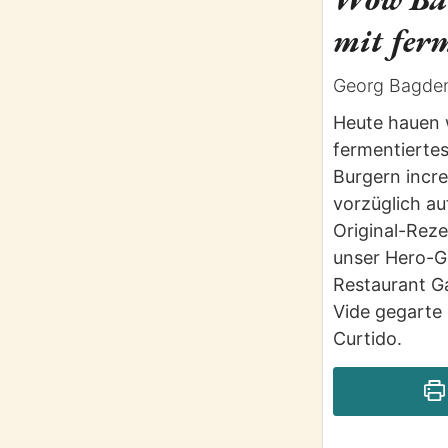
mit fer
Georg Bagde
Heute hauen w
fermentierte
Burgern incre
vorzüglich au
Original-Reze
unser Hero-G
Restaurant Ga
Vide gegarte
Curtido.