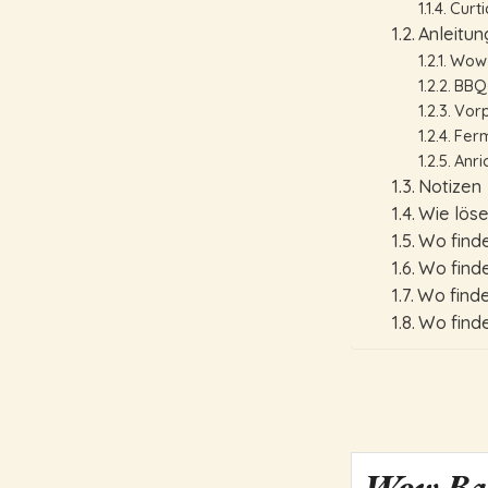
Curt
Anleitu
Wow
BBQ
Vor
Ferm
Anri
Notizen
Wie lös
Wo find
Wo finde
Wo finde
Wo finde
Wow Bac