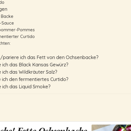
ido
ngen
 Backe
-Sauce
pommer-Pommes
entierter Curtido
chten:
e/pariere ich das Fett von den Ochsenbacke?
e ich das Black Kansas Gewürz?
 ich das Wildkräuter Salz?
 ich den fermentiertes Curtido?
 ich das Liquid Smoke?
ke! Fette Ochsenbacke