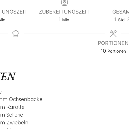
TUNGSZEIT
ZUBEREITUNGSZEIT
GESAM
inute
minute
Stun
1
1
Min.
Min.
Std.
PORTIONEN
10
Portionen
TEN
e
amm
Ochsenbacke
mm
Karotte
mm
Sellerie
mm
Zwiebeln