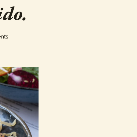
ido.
nts