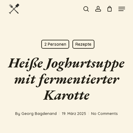
Skip
Menu
to
search
account
Close
main
Menu
content
2 Personen
Rezepte
Heiße Joghurtsuppe
mit fermentierter
Karotte
By
Georg Bagdenand
19. März 2025
No Comments