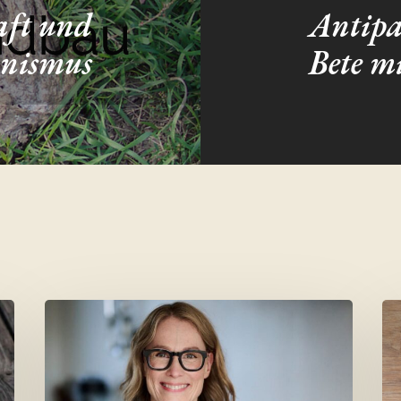
aft und
Antipas
nismus
Bete m
Fermentieren
Pa
in
mi
den
Ro
Wechseljahren
Be