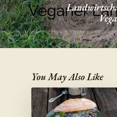
Landwirtsch
Vega
You May Also Like
Probiotisches
Fischbrötchen