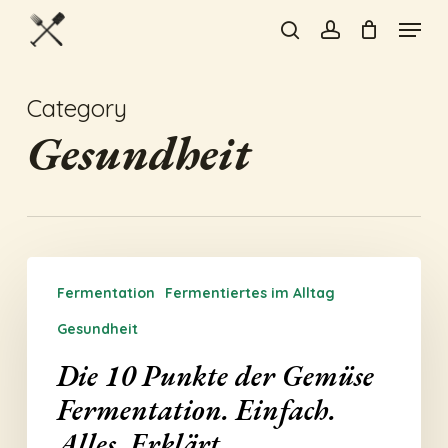
Skip
Menu
to
search
account
Close
main
Menu
content
Category
Gesundheit
Die
Fermentation
Fermentiertes im Alltag
10
Punkte
Gesundheit
der
Die 10 Punkte der Gemüse
Gemüse
Fermentation. Einfach.
Fermentation.
Alles. Erklärt.