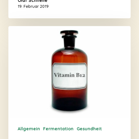
Olaf Schnelle
19. Februar 2019
Gemüsefermentation
und
das
Vitamin
B12
Allgemein
Fermentation
Gesundheit