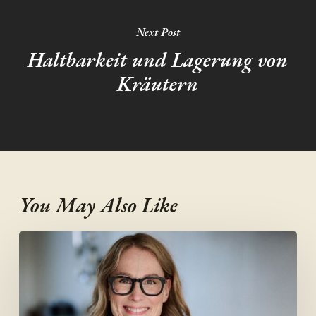
Next Post
Haltbarkeit und Lagerung von
Kräutern
You May Also Like
Fermentieren
in
den
Wechseljahren