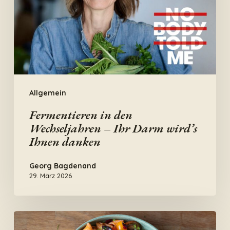
–
Ihr
Darm
wird’s
Ihnen
danken
Allgemein
Fermentieren in den
Wechseljahren – Ihr Darm wird’s
Ihnen danken
Georg Bagdenand
29. März 2026
Pasta