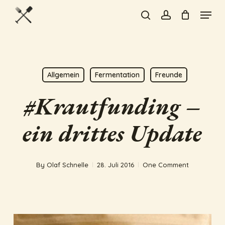
Skip
Menu
to
search
account
Close
main
Menu
content
Allgemein
Fermentation
Freunde
#Krautfunding –
ein drittes Update
By
Olaf Schnelle
28. Juli 2016
One Comment