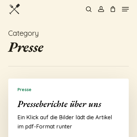
Skip
Menu
to
search
account
Close
main
Menu
content
Category
Presse
Presseberichte
Presse
über
uns
Presseberichte über uns
Ein Klick auf die Bilder lädt die Artikel
im pdf-Format runter