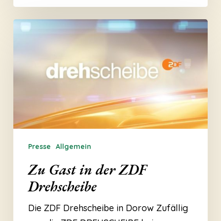
Zu
Gast
in
der
ZDF
Drehscheibe
Presse
Allgemein
Zu Gast in der ZDF
Drehscheibe
Die ZDF Drehscheibe in Dorow Zufällig