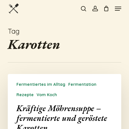
Skip
Menu
to
search
account
Close
main
Menu
content
Tag
Karotten
Kräftige
Fermentiertes im Alltag
Fermentation
Möhrensuppe
–
Rezepte
Vom Koch
fermentierte
Kräftige Möhrensuppe –
und
fermentierte und geröstete
geröstete
Karotten