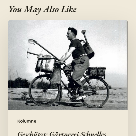
You May Also Like
Geschützt:
Gärtnerei
Schnelles
Grünzeug
–
Unternehmen
des
Jahres
2017?
Eine
Bewerbung!
Kolumne
Geschützt: Gärtnerei Schnelles