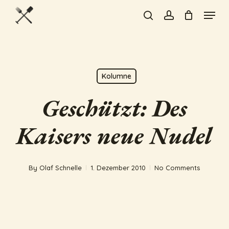
Skip
Menu
to
search
account
Close
main
Menu
content
Kolumne
Geschützt: Des
Kaisers neue Nudel
By
Olaf Schnelle
1. Dezember 2010
No Comments