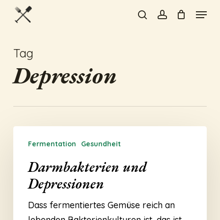
Skip
Menu
to
search
account
Close
main
Menu
content
Tag
Depression
Darmbakterien
Fermentation
Gesundheit
und
Depressionen
Darmbakterien und
Depressionen
Dass fermentiertes Gemüse reich an
lebenden Bakterienkulturen ist, das ist