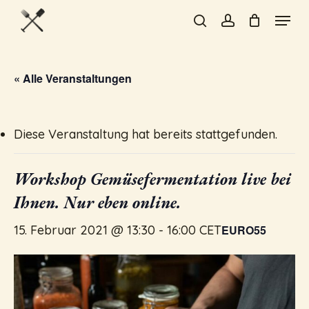
Skip
Menu
to
search
account
Close
main
Menu
content
« Alle Veranstaltungen
Diese Veranstaltung hat bereits stattgefunden.
Workshop Gemüsefermentation live bei
Ihnen. Nur eben online.
15. Februar 2021 @ 13:30
-
16:00
CET
EURO55