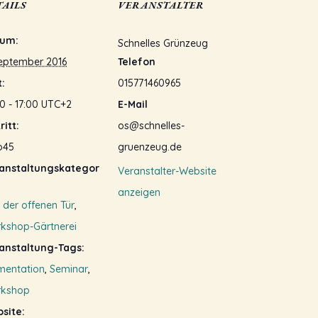
TAILS
VERANSTALTER
um:
Schnelles Grünzeug
September 2016
Telefon
t:
015771460965
0 - 17:00
UTC+2
E-Mail
ritt:
os@schnelles-
o45
gruenzeug.de
anstaltungskategor
Veranstalter-Website
anzeigen
 der offenen Tür
,
kshop-Gärtnerei
anstaltung-Tags:
mentation
,
Seminar
,
kshop
site: