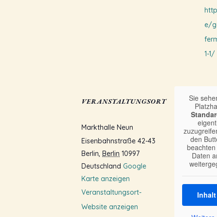
htt
e/g
fer
1-1/
Sie sehe
VERANSTALTUNGSORT
Platzha
Standar
eigent
Markthalle Neun
zuzugreifen
den Butt
Eisenbahnstraße 42-43
beachten 
Berlin
,
Berlin
10997
Daten an
weiterge
Deutschland
Google
Karte anzeigen
Veranstaltungsort-
Inhal
Website anzeigen