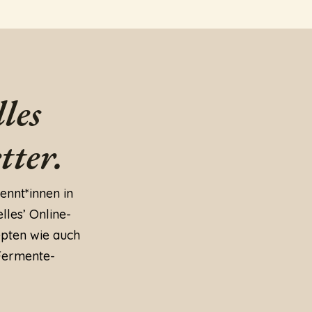
les
tter.
ennt*innen in
lles’ Online-
epten wie auch
Fermente-