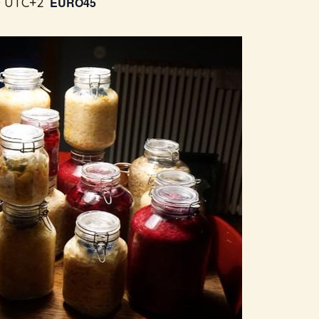
0
UTC+2
EURO45