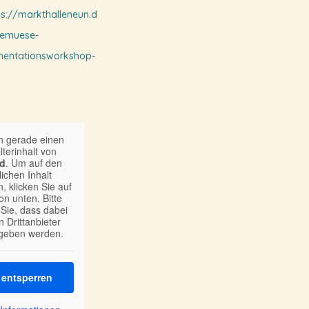
ps://markthalleneun.d
emuese-
mentationsworkshop-
n gerade einen
lterinhalt von
d
. Um auf den
lichen Inhalt
, klicken Sie auf
on unten. Bitte
Sie, dass dabei
 Drittanbieter
geben werden.
t entsperren