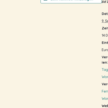
DE
Dat
9. 
Zei
14:0
Eint
Eur
Ver
ien:
Tag
Wor
Ver
Fer
Wor
Web