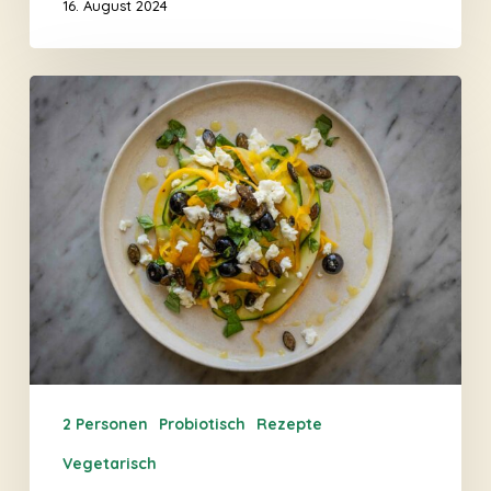
16. August 2024
Frischer
Zucchini-
Salat
mit
goldenem
Sauerkraut
2 Personen
Probiotisch
Rezepte
Vegetarisch