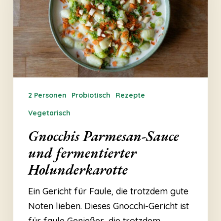
fermentierter
Holunderkarotte
2 Personen
Probiotisch
Rezepte
Vegetarisch
Gnocchis Parmesan-Sauce
und fermentierter
Holunderkarotte
Ein Gericht für Faule, die trotzdem gute
Noten lieben. Dieses Gnocchi-Gericht ist
für faule Genießer, die trotzdem