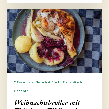
Weihnachtsbroiler
mit
Thüringer
Klöße
und
fermentiertem
Rotkohl
2 Personen
Fleisch & Fisch
Probiotisch
Rezepte
Weihnachtsbroiler mit