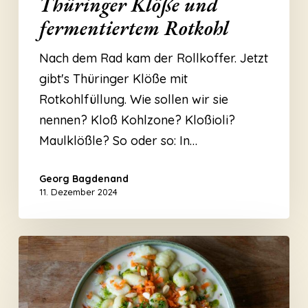
Thüringer Klöße und
fermentiertem Rotkohl
Nach dem Rad kam der Rollkoffer. Jetzt
gibt's Thüringer Klöße mit
Rotkohlfüllung. Wie sollen wir sie
nennen? Kloß Kohlzone? Kloßioli?
Maulklößle? So oder so: In…
Georg Bagdenand
11. Dezember 2024
Gnocchis
Parmesan-
Sauce
und