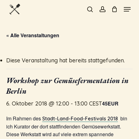
Skip
Menu
to
search
account
Close
main
Menu
content
« Alle Veranstaltungen
Diese Veranstaltung hat bereits stattgefunden.
Workshop zur Gemüsefermentation in
Berlin
6. Oktober 2018 @ 12:00
-
13:00
CEST
45EUR
Im Rahmen des
bin
Stadt-Land-Food-Festivals 2018
ich Kurator der dort stattfindenden Gemüsewerkstatt.
Diese Werkstatt wird auf viele extrem spannende