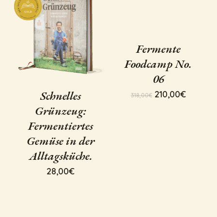
Fermente
Foodcamp No.
06
Schnelles
Ursprünglicher
Aktuell
210,00
€
318,00
€
Preis
Preis
Grünzeug:
war:
ist:
Fermentiertes
318,00€
210,00€
Gemüse in der
Alltagsküche.
28,00
€