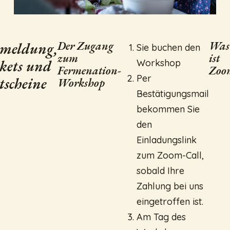
Der Zugang
Was
meldung,
Sie buchen den
zum
ist
kets und
Workshop
Fermenation-
Zoo
Per
tscheine
Workshop
Bestätigungsmail
bekommen Sie
den
Einladungslink
zum Zoom-Call,
sobald Ihre
Zahlung bei uns
eingetroffen ist.
Am Tag des