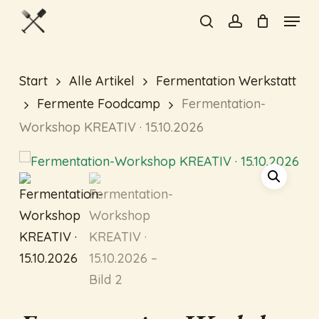
Skip
Menu
to
search
account
Schreibe die erste
Close
main
Rezension für
Menu
content
Start
Alle Artikel
Fermentation Werkstatt
„Fermentation-Workshop
KREATIV · 15.10.2026“
Fermente Foodcamp
Fermentation-
Workshop KREATIV · 15.10.2026
Deine E-Mail-Adresse wird nicht
veröffentlicht.
Erforderliche
Felder sind mit
*
markiert
Deine Bewertung
*
Deine Rezension
*