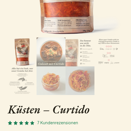
Name
*
E-Mail
*
Küsten – Curtido
7
Kundenrezensionen
Bewertet
7