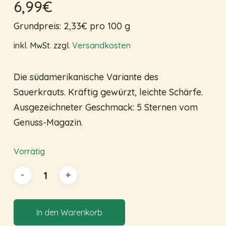
6,99
€
5.00
mit
von 5,
basierend
Grundpreis:
2,33
€
pro
100
g
auf
Kundenbewertungen
inkl. MwSt.
zzgl.
Versandkosten
Die südamerikanische Variante des
Sauerkrauts. Kräftig gewürzt, leichte Schärfe.
Ausgezeichneter Geschmack: 5 Sternen vom
Genuss-Magazin.
Vorrätig
In den Warenkorb