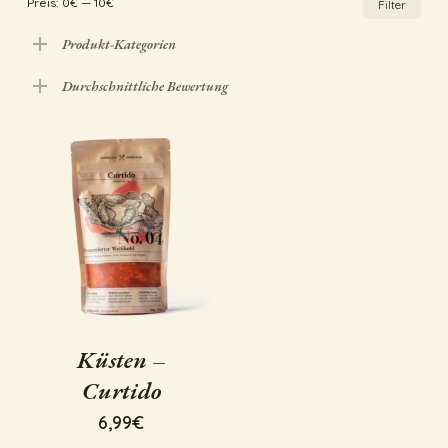
Preis:
0€
—
10€
Filter
Pre
Pre
Produkt-Kategorien
Durchschnittliche Bewertung
Küsten –
Curtido
6,99
€