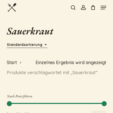
Skip
Menu
to
search
account
Close
main
Menu
content
Sauerkraut
Standardsortierung
Start
Einzelnes Ergebnis wird angezeigt
Produkte verschlagwortet mit „Sauerkraut“
Nach Preis filtern
Min
Max