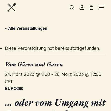
Skip
Menu
to
search
account
Close
main
Menu
content
« Alle Veranstaltungen
Diese Veranstaltung hat bereits stattgefunden.
Vom Gären und Garen
24. März 2023 @ 8:00
-
26. März 2023 @ 12:00
CET
EURO280
… oder vom Umgang mit