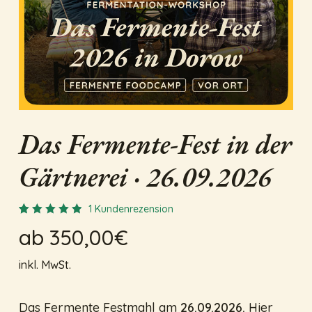
Name
*
Das Fermente-Fest in der
E-Mail
*
Gärtnerei · 26.09.2026
1
Kundenrezension
Bewertet
1
ab
350,00
€
5.00
mit
von 5,
basierend
inkl. MwSt.
auf
Kundenbewertung
Das Fermente Festmahl am
26.09.2026.
Hier