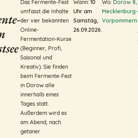
Das Fermente-Fest
Wann:
10
Wo:
Dorow 8,
umfasst die Inhalte
Uhr am
Mecklenburg-
nte-
der vier bekannten
Samstag,
Vorpommern
an
Online-
26.09.2026.
Fermentation-Kurse
tsee
(Beginner, Profi,
Saisonal und
Kreativ). Sie finden
beim Fermente-Fest
in Dorow alle
innerhalb eines
Tages statt.
Außerdem wird es
am Abend, nach
getaner