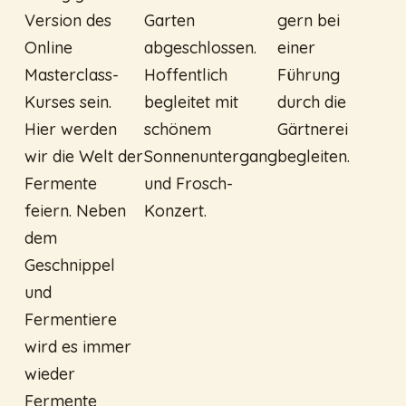
Version des
Garten
gern bei
Online
abgeschlossen.
einer
Masterclass-
Hoffentlich
Führung
Kurses sein.
begleitet mit
durch die
Hier werden
schönem
Gärtnerei
wir die Welt der
Sonnenuntergang
begleiten.
Fermente
und Frosch-
feiern. Neben
Konzert.
dem
Geschnippel
und
Fermentiere
wird es immer
wieder
Fermente