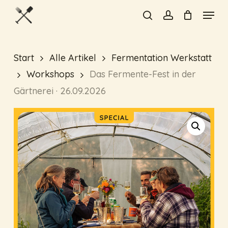
Skip
Menu
to
search
account
Füge deine Rezension
Close
main
hinzu
Menu
content
Start
Alle Artikel
Fermentation Werkstatt
Deine E-Mail-Adresse wird nicht
Workshops
Das Fermente-Fest in der
veröffentlicht.
Erforderliche
Gärtnerei · 26.09.2026
Felder sind mit
*
markiert
Deine Bewertung
*
Deine Rezension
*