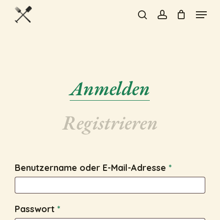
Skip
Menu
to
search
account
Close
main
Menu
content
Anmelden
Registrieren
Erforderlic
Benutzername oder E-Mail-Adresse
*
Erforderlich
Passwort
*