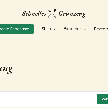
Shop
Bibliothek
mente Foodcamp
Rezept
ung
Ver