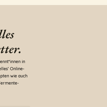
les
tter.
ennt*innen in
lles’ Online-
epten wie auch
Fermente-