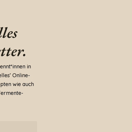
les
tter.
ennt*innen in
lles’ Online-
epten wie auch
Fermente-