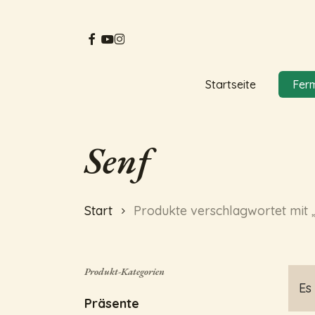
Skip
to
facebook
youtube
instagram
main
content
Startseite
Fer
Hit enter to search or ESC to close
Senf
Start
Produkte verschlagwortet mit 
Produkt-Kategorien
Es
Präsente