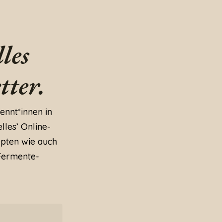
les
tter.
ennt*innen in
lles’ Online-
epten wie auch
Fermente-