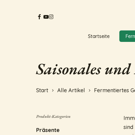
Skip
to
facebook
youtube
instagram
main
content
Startseite
Fer
Hit enter to search or ESC to close
Saisonales und
Start
Alle Artikel
Fermentiertes 
Produkt-Kategorien
Imme
sind
Präsente